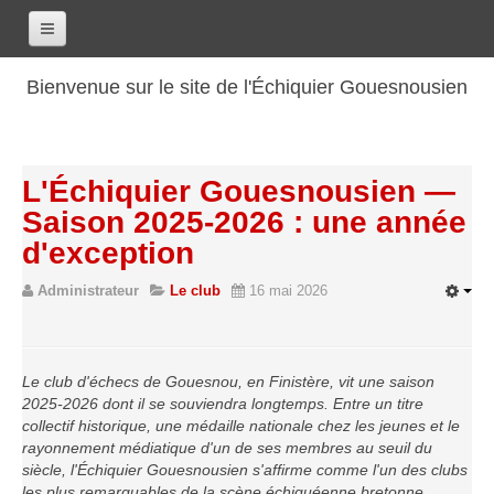
Accueil
Bienvenue sur le site de l'Échiquier Gouesnousien
Calendrier
Le club
L'Échiquier Gouesnousien —
Les renseignements
Saison 2025-2026 : une année
Les coordonnées
d'exception
Les horaires
Administrateur
Le club
16 mai 2026
Les tarifs
Les licenciés
Les bilans sportifs
Le club d'échecs de Gouesnou, en Finistère, vit une saison
2025-2026 dont il se souviendra longtemps. Entre un titre
Les archives
collectif historique, une médaille nationale chez les jeunes et le
Saison 2017-2018
rayonnement médiatique d'un de ses membres au seuil du
siècle, l'Échiquier Gouesnousien s'affirme comme l'un des clubs
Saison 2016-2017
les plus remarquables de la scène échiquéenne bretonne.