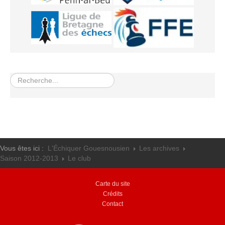
Rechercher
Vous êtes ici :
L'Échiquer Gouesnousien
Les archives
Saison 2012-2013
Le club
Carte du site
Crédits
Contact