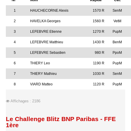
Nr
Nom
Rapide
Cat.
1
HAUCHECORNE Alexis
1570 R
SenM
2
HAVELKA Georges
1560 R
VetM
3
LEFEBVRE Etienne
1270 R
PupM
4
LEFEBVRE Matthieu
1430 R
BenM
5
LEFEBVRE Sebastien
980 R
PpoM
6
THIERY Leo
1190 R
PupM
7
THIERY Mathieu
1030 R
SenM
8
VIARD Matteo
1120 R
PupM
Affichages : 2186
Le Challenge Blitz BNP Paribas - FFE
1ère