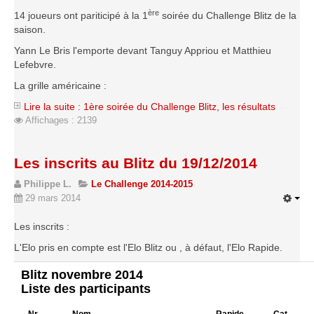
ère
Les infos
14 joueurs ont pariticipé à la 1
soirée du Challenge Blitz de la
saison.
Les annonces de tournois
Yann Le Bris l'emporte devant Tanguy Appriou et Matthieu
Lefebvre.
La grille américaine :
Lire la suite : 1ère soirée du Challenge Blitz, les résultats
Affichages : 2139
Les inscrits au Blitz du 19/12/2014
Philippe L.
Le Challenge 2014-2015
29 mars 2014
Les inscrits :
L'Elo pris en compte est l'Elo Blitz ou , à défaut, l'Elo Rapide.
Blitz novembre 2014
Liste des participants