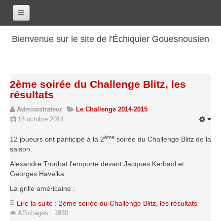
Accueil
Bienvenue sur le site de l'Échiquier Gouesnousien
Calendrier
Le club
2ème soirée du Challenge Blitz, les
Les renseignements
résultats
Les coordonnées
Administrateur
Le Challenge 2014-2015
Les horaires
18 octobre 2014
Les tarifs
ème
12 joueurs ont pariticipé à la 2
soirée du Challenge Blitz de la
saison.
Les licenciés
Alexandre Troubat l'emporte devant Jacques Kerbaol et
Les bilans sportifs
Georges Havelka.
Les archives
La grille américaine :
Saison 2017-2018
Lire la suite : 2ème soirée du Challenge Blitz, les résultats
Affichages : 1930
Saison 2016-2017