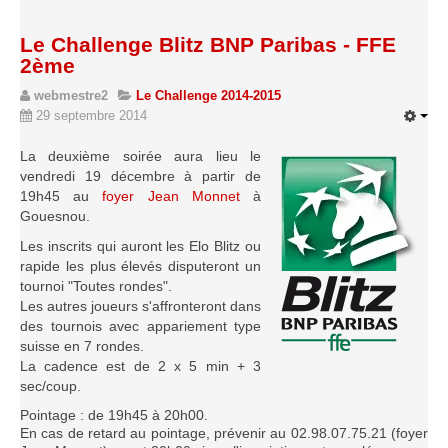
Saison 2015-2016
Le Challenge Blitz BNP Paribas - FFE
Saison 2014-2015
2ème
Saison 2013-2014
webmestre2
Le Challenge 2014-2015
Saison 2012-2013
29 septembre 2014
Saison 2011-2012
La deuxième soirée aura lieu le
Saison 2010-2011
vendredi 19 décembre à partir de
19h45 au
foyer Jean Monnet
à
Saison 2009-2010
Gouesnou.
Saison 2008-2009
Les inscrits qui auront les Elo Blitz ou
rapide les plus élevés disputeront un
Les organisations
tournoi "Toutes rondes".
Les autres joueurs s'affronteront dans
Les palmarès
des tournois avec appariement type
L'Open de Noël
suisse en 7 rondes.
La cadence est de 2 x 5 min + 3
Les Rapides
sec/coup.
Les tournois de saison
Pointage : de 19h45 à 20h00.
Le Challenge Blitz
En cas de retard au pointage, prévenir au 02.98.07.75.21 (foyer