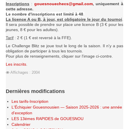
Inscriptions
:
gouesnouechecs@gmail.com
, uniquement à
cette adresse.
Le nombre d'inscriptions est limité à 48
.
La licence A ou B, à jour, est obligatoire le jour du tournoi
.
Il sera possible de prendre sur place une licence B (3 € pour les
jeunes, 8 € pour les adultes).
Tarif
: 2 € (1 € est reversé à la FFE).
Le Challenge Blitz se joue tout le long de la saison. Il n'y a pas
obligation de participer à tous les tournois.
Pour plus de renseignements, cliquer sur l'image ci-contre.
Les inscrits
.
Affichages : 2004
Dernières modifications
Les tarifs-Inscription
L'Échiquier Gouesnousien — Saison 2025-2026 : une année
d'exception
LES 13émes RAPIDES de GOUESNOU
Calendrier