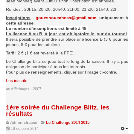
Jean Monnet) avant 20h00 sinon l'inscription est annulée.
Le Challenge 2014-2015
Rondes : 20h15, 20h20, 20h40, 21h00, 21h20, 21h40, 22h.
Le Challenge 2013-2014
Inscriptions
:
gouesnouechecs@gmail.com
, uniquement à
Le Challenge 2012-2013
cette adresse.
Le nombre d'inscriptions est limité à 48
.
Le Challenge 2011-2012
La licence A ou B, à jour, est obligatoire le jour du tournoi
.
Il sera possible de prendre sur place une licence B (3 € pour les
Les tournois internes
jeunes, 8 € pour les adultes).
Bretagne Jeunes 2012
Tarif
: 2 € (1 € est reversé à la FFE).
Les compétitions
Le Challenge Blitz se joue tout le long de la saison. Il n'y a pas
obligation de participer à tous les tournois.
Les équipes Adultes
Pour plus de renseignements, cliquer sur l'image ci-contre.
Les inscrits
.
Les équipes Jeunes
Affichages : 2007
Les championnats individuels
Les tournois
1ère soirée du Challenge Blitz, les
Les scolaires
résultats
Les stages
Administrateur
Le Challenge 2014-2015
Les galeries
18 octobre 2014