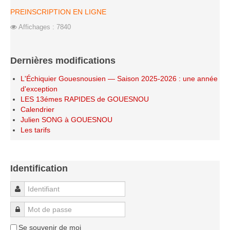
Saison 2015-2016
PREINSCRIPTION EN LIGNE
Saison 2014-2015
Affichages : 7840
Saison 2013-2014
Saison 2012-2013
Dernières modifications
Saison 2011-2012
L'Échiquier Gouesnousien — Saison 2025-2026 : une année
d'exception
Saison 2010-2011
LES 13émes RAPIDES de GOUESNOU
Saison 2009-2010
Calendrier
Julien SONG à GOUESNOU
Saison 2008-2009
Les tarifs
Les organisations
Les palmarès
Identification
L'Open de Noël
Identifiant
Les Rapides
Les tournois de saison
Mot de passe
Le Challenge Blitz
Se souvenir de moi