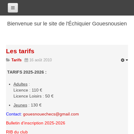
Accueil
Bienvenue sur le site de l'Échiquier Gouesnousien
Calendrier
Le club
Les tarifs
Les renseignements
Tarifs
16 août 2010
Les coordonnées
Les horaires
TARIFS 2025-2026 :
Les tarifs
Adultes
:
Licence : 110 €
Les licenciés
Licence Loisirs : 50 €
Les bilans sportifs
Jeunes
: 130 €
Les archives
Contact:
gouesnouechecs@gmail.com
Saison 2017-2018
Bulletin d'inscription 2025-202
6
Saison 2016-2017
RIB du club