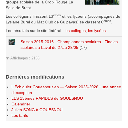
groupe scolaire de la Croix Rouge La
Les infos
Salle de Brest.
èmes
Les collégiens finissent 13
et les lycéens (accompagnés de
Les annonces de tournois
èmes
Lysiane Burel du Mat Club de Guipavas) se classent 6
.
Les résultats sur le site fédéral :
les collèges
,
les lycées
.
Saison 2015-2016 - Championnats scolaires - Finales
scolaires à Laval du 27au 29/05
(17)
Affichages : 2155
Dernières modifications
L'Échiquier Gouesnousien — Saison 2025-2026 : une année
d'exception
LES 13émes RAPIDES de GOUESNOU
Calendrier
Julien SONG à GOUESNOU
Les tarifs