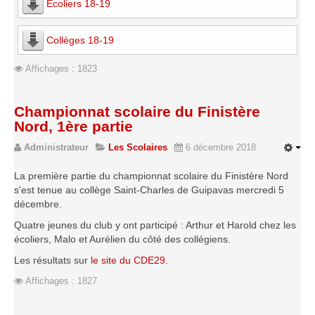
Écoliers 18-19
Saison 2015-2016
Saison 2014-2015
Collèges 18-19
Saison 2013-2014
Affichages : 1823
Saison 2012-2013
Saison 2011-2012
Championnat scolaire du Finistère
Saison 2010-2011
Nord, 1ère partie
Saison 2009-2010
Administrateur
Les Scolaires
6 décembre 2018
Saison 2008-2009
La première partie du championnat scolaire du Finistère Nord
s'est tenue au collège Saint-Charles de Guipavas mercredi 5
Les organisations
décembre.
Les palmarès
Quatre jeunes du club y ont participé : Arthur et Harold chez les
L'Open de Noël
écoliers, Malo et Aurélien du côté des collégiens.
Les Rapides
Les résultats sur
le site du CDE29.
Les tournois de saison
Affichages : 1827
Le Challenge Blitz