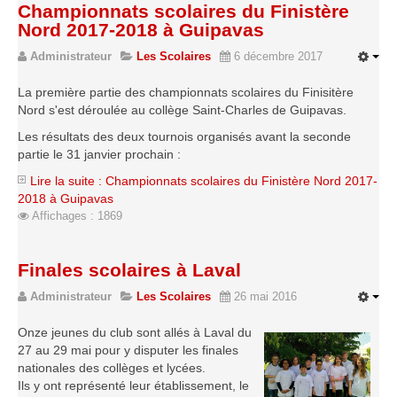
Championnats scolaires du Finistère
Le Challenge 2014-2015
Nord 2017-2018 à Guipavas
Le Challenge 2013-2014
Administrateur
Les Scolaires
6 décembre 2017
Le Challenge 2012-2013
La première partie des championnats scolaires du Finisitère
Le Challenge 2011-2012
Nord s'est déroulée au collège Saint-Charles de Guipavas.
Les tournois internes
Les résultats des deux tournois organisés avant la seconde
Bretagne Jeunes 2012
partie le 31 janvier prochain :
Les compétitions
Lire la suite : Championnats scolaires du Finistère Nord 2017-
2018 à Guipavas
Les équipes Adultes
Affichages : 1869
Les équipes Jeunes
Les championnats individuels
Finales scolaires à Laval
Les tournois
Administrateur
Les Scolaires
26 mai 2016
Les scolaires
Onze jeunes du club sont allés à Laval du
Les stages
27 au 29 mai pour y disputer les finales
nationales des collèges et lycées.
Les galeries
Ils y ont représenté leur établissement, le