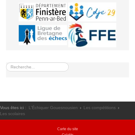
Rechercher
Vous êtes ici :
L'Échiquer Gouesnousien
Les compétitions
Les scolaires
Carte du site
Crédits