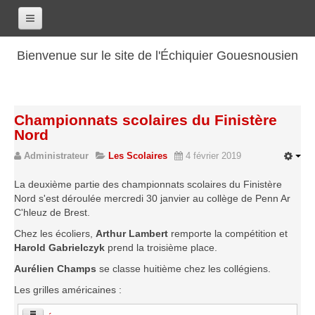
Accueil
Bienvenue sur le site de l'Échiquier Gouesnousien
Calendrier
Le club
Championnats scolaires du Finistère
Les renseignements
Nord
Les coordonnées
Administrateur
Les Scolaires
4 février 2019
Les horaires
La deuxième partie des championnats scolaires du Finistère
Les tarifs
Nord s'est déroulée mercredi 30 janvier au collège de Penn Ar
C'hleuz de Brest.
Les licenciés
Chez les écoliers,
Arthur Lambert
remporte la compétition et
Les bilans sportifs
Harold Gabrielczyk
prend la troisième place.
Les archives
Aurélien Champs
se classe huitième chez les collégiens.
Saison 2017-2018
Les grilles américaines :
Saison 2016-2017