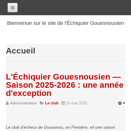
Accueil
Bienvenue sur le site de l'Échiquier Gouesnousien
Calendrier
Le club
Accueil
Les renseignements
Les coordonnées
Les horaires
L'Échiquier Gouesnousien —
Les tarifs
Saison 2025-2026 : une année
Les licenciés
d'exception
Les bilans sportifs
Administrateur
Le club
16 mai 2026
Les archives
Saison 2017-2018
Le club d'échecs de Gouesnou, en Finistère, vit une saison
Saison 2016-2017