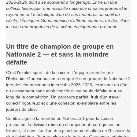
2025-2026 dont il se souviendra longtemps. Entre un titre
Saison 2015-2016
collectif historique, une médaille nationale chez les jeunes et le
rayonnement médiatique d'un de ses membres au seuil du
Saison 2014-2015
siècle, l'Échiquier Gouesnousien s'affirme comme l'un des clubs
Saison 2013-2014
les plus remarquables de la scène échiquéenne bretonne.
Saison 2012-2013
Saison 2011-2012
Un titre de champion de groupe en
Saison 2010-2011
Nationale 2 — et sans la moindre
défaite
Saison 2009-2010
Saison 2008-2009
C'est l'exploit sportif de la saison. L'équipe première de
l'Échiquier Gouesnousien a remporté son groupe de Nationale 2
Les organisations
lors des championnats interclubs 2025-2026, terminant en tête
du classement sans avoir concédé une seule défaite tout au
Les palmarès
long de la compétition. Un parcours parfait, fruit d'un travail
collectif rigoureux et d'une cohésion exemplaire entre les
L'Open de Noël
joueurs du club.
Les Rapides
Ce titre signifie la montée en Nationale 1 pour la saison
Les tournois de saison
prochaine, la division reine du championnat par équipes en
France, et constitue l'un des plus beaux résultats de l'histoire du
Le Challenge Blitz
club finistérien. Pour un club de la taille de Gouesnou, atteindre