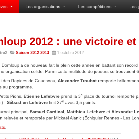
ives
Les organisations
Les compétitions
Les 
sien
loup 2012 : une victoire et
tre2
Saison 2012-2013
1 octobre 2012
Domloup a de nouveau fait le plein cette année en battant son record d
ne organisation solide. Parmi cette multitude de joueurs se trouvaient
ui des Rapides de Gouesnou,
Alexandre Troubat
remporte brillamment
ies au programme.
e
etits Pions,
Étienne Lefebvre
prend la 3
place du tournoi remporté p
e
n) ;
Sébastien Lefebvre
finit 27
avec 3,5 points.
urnoi principal,
Samuel Cardinal
,
Matthieu Lefebvre
et
Alexandre L
n relevée et remportée par Mickaël Alanic (Échiquier Rennes - Les Lon
ats
.