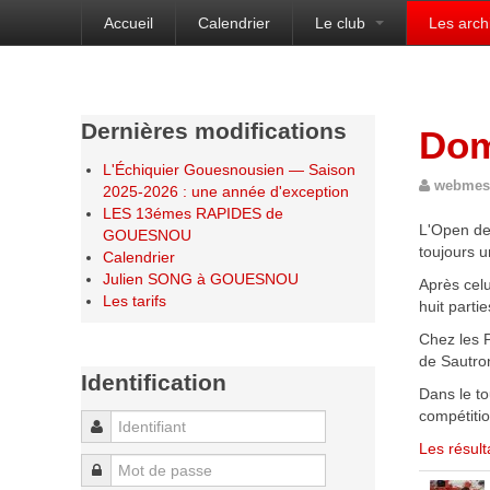
Accueil
Calendrier
Le club
Les arch
Bienvenue sur le site de l'Échiquier Gouesnou
Dernières modifications
Dom
L'Échiquier Gouesnousien — Saison
webmes
2025-2026 : une année d'exception
LES 13émes RAPIDES de
L'Open de 
GOUESNOU
toujours u
Calendrier
Julien SONG à GOUESNOU
Après cel
Les tarifs
huit part
Chez les P
de Sautro
Identification
Dans le to
compétitio
Identifiant
Les résult
Mot de passe