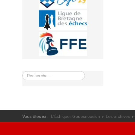
Rechercher
Vous êtes ici :
L'Échiquer Gouesnousien
Les archives