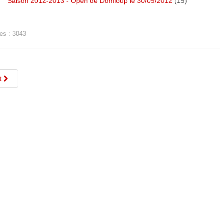
Saison 2012-2013 - Open de Domloup le 30/09/2012
(19)
es : 3043
t