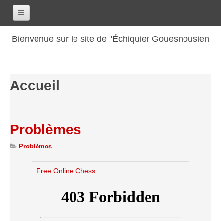
Accueil
Bienvenue sur le site de l'Échiquier Gouesnousien
Calendrier
Le club
Accueil
Les renseignements
Les coordonnées
Les horaires
Problèmes
Les tarifs
Problèmes
Les licenciés
Les bilans sportifs
Free Online Chess
Les archives
Saison 2017-2018
Saison 2016-2017