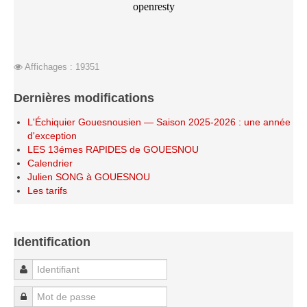
Saison 2015-2016
Saison 2014-2015
Saison 2013-2014
Affichages : 19351
Saison 2012-2013
Dernières modifications
Saison 2011-2012
Saison 2010-2011
L'Échiquier Gouesnousien — Saison 2025-2026 : une année
d'exception
Saison 2009-2010
LES 13émes RAPIDES de GOUESNOU
Saison 2008-2009
Calendrier
Julien SONG à GOUESNOU
Les organisations
Les tarifs
Les palmarès
L'Open de Noël
Identification
Les Rapides
Identifiant
Les tournois de saison
Le Challenge Blitz
Mot de passe