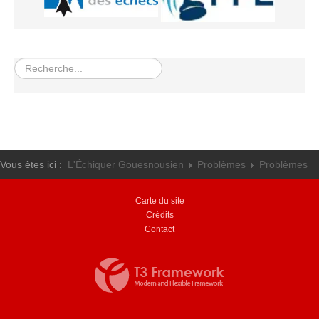
Les infos
Les annonces de tournois
Rechercher
Vous êtes ici :
L'Échiquer Gouesnousien
Problèmes
Problèmes
Carte du site
Crédits
Contact