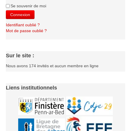
Le Challenge 2014-2015
Se souvenir de moi
Le Challenge 2013-2014
Connexion
Le Challenge 2012-2013
Identifiant oublié ?
Mot de passe oublié ?
Le Challenge 2011-2012
Les tournois internes
Bretagne Jeunes 2012
Sur le site :
Les compétitions
Nous avons 174 invités et aucun membre en ligne
Les équipes Adultes
Les équipes Jeunes
Liens institutionnels
Les championnats individuels
Les tournois
Les scolaires
Les stages
Les galeries