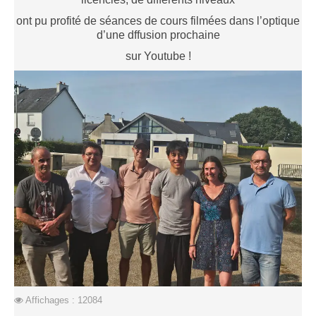
Saison 2015-2016
ont pu profité de séances de cours filmées dans l’optique
d’une dffusion prochaine
Saison 2014-2015
sur Youtube !
Saison 2013-2014
Saison 2012-2013
Saison 2011-2012
Saison 2010-2011
Saison 2009-2010
Saison 2008-2009
Les organisations
Les palmarès
L'Open de Noël
Les Rapides
Les tournois de saison
Affichages : 12084
Le Challenge Blitz