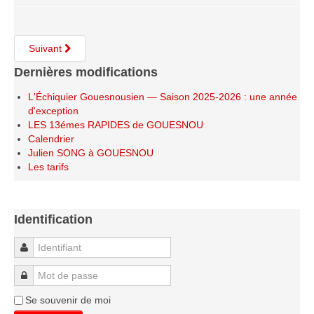
Le Challenge 2014-2015
Le Challenge 2013-2014
Suivant
Le Challenge 2012-2013
Dernières modifications
Le Challenge 2011-2012
Les tournois internes
L'Échiquier Gouesnousien — Saison 2025-2026 : une année
d'exception
Bretagne Jeunes 2012
LES 13émes RAPIDES de GOUESNOU
Calendrier
Les compétitions
Julien SONG à GOUESNOU
Les tarifs
Les équipes Adultes
Les équipes Jeunes
Les championnats individuels
Identification
Les tournois
Identifiant
Les scolaires
Mot de passe
Les stages
Se souvenir de moi
Les galeries