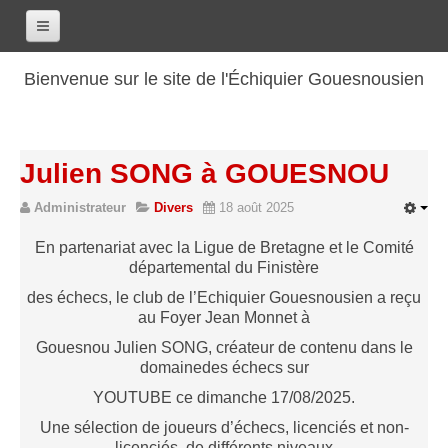
Accueil
Bienvenue sur le site de l'Échiquier Gouesnousien
Calendrier
Le club
Julien SONG à GOUESNOU
Les renseignements
Administrateur
Divers
18 août 2025
Les coordonnées
Les horaires
En partenariat avec la Ligue de Bretagne et le Comité
départemental du Finistère
Les tarifs
des échecs, le club de l’Echiquier Gouesnousien a reçu
Les licenciés
au Foyer Jean Monnet à
Les bilans sportifs
Gouesnou Julien SONG, créateur de contenu dans le
domainedes échecs sur
Les archives
YOUTUBE ce dimanche 17/08/2025.
Saison 2017-2018
Une sélection de joueurs d’échecs, licenciés et non-
Saison 2016-2017
licenciés, de différents niveaux