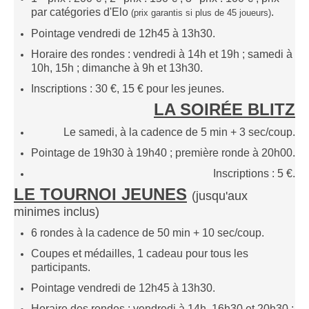
par catégories d'Elo
.
Saison 2015-2016
(prix garantis si plus de 4
5
joueurs)
Pointage vendredi de 12h45 à 13h30.
Saison 2014-2015
Horaire des rondes : vendredi à 14h et 19h ; samedi à
Saison 2013-2014
10h, 15h ; dimanche à 9h et 13h30.
Saison 2012-2013
Inscriptions : 30 €, 15 € pour les jeunes.
Saison 2011-2012
LA SOIRÉE BLITZ
Saison 2010-2011
Le samedi, à la cadence de 5 min + 3 sec/coup.
Saison 2009-2010
Pointage de 19h30 à 19h40 ; première ronde à 20h00.
Saison 2008-2009
Inscriptions : 5 €.
Les organisations
LE TOURNOI JEUNES
(j
usqu'aux
minimes
inclus)
Les palmarès
6 rondes à la cadence de 50 min + 10 sec/coup.
L'Open de Noël
Coupes et médailles, 1 cadeau pour tous les
Les Rapides
participants.
Les tournois de saison
Pointage vendredi de 12h45 à 13h30.
Le Challenge Blitz
Horaire des rondes : vendredi à 14h, 16h30 et 20h30 ;