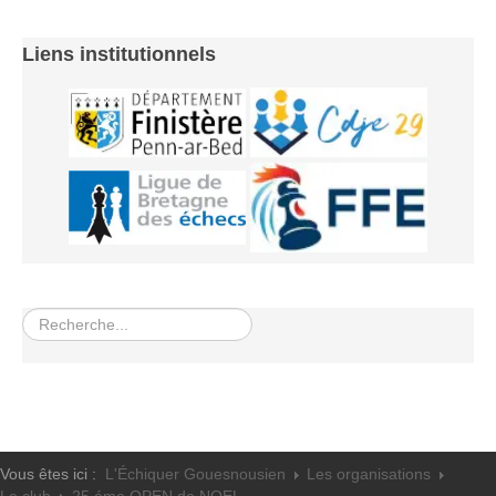
Liens institutionnels
Rechercher
Vous êtes ici :
L'Échiquer Gouesnousien
Les organisations
Le club
25 éme OPEN de NOEL