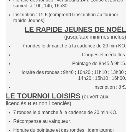
Le Challenge 2014-2015
samedi à 10h, 14h, 16h30.
Le Challenge 2013-2014
Inscription : 15 € (comprend l'inscription au tournoi
rapide Jeunes).
Le Challenge 2012-2013
LE RAPIDE JEUNES DE NOËL
Le Challenge 2011-2012
(j
usqu'aux minimes
inclus)
Les tournois internes
7 rondes le dimanche à la cadence de 20 min KO.
Bretagne Jeunes 2012
Coupes et médailles.
Les compétitions
Pointage de 8h45 à 9h15.
Les équipes Adultes
Horaire des rondes : 9h40 ; 10h20 ; 11h10 ; 13h30 ;
14h20 ; 15h10 ; 16h00.
Les équipes Jeunes
Inscription : 8 €.
Les championnats individuels
LE TOURNOI LOISIRS
(ouvert
aux
Les tournois
licenciés B et non-licenciés
)
Les scolaires
7 rondes le dimanche à la cadence de 20 min KO.
Les stages
Récompense au vainqueur.
Les galeries
Horaire du pointage et des rondes : idem tournoi