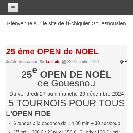
Accueil
Bienvenue sur le site de l'Échiquier Gouesnousien
Calendrier
Le club
25 éme OPEN de NOEL
Les renseignements
Administrateur
Le club
22 décembre 2024
Les coordonnées
e
Les horaires
2
5
OPEN DE NOËL
de Gouesnou
Les tarifs
Les licenciés
Du vendredi 27 au dimanche 29 décembre 2024
Les bilans sportifs
5 TOURNOIS POUR TOUS
Les archives
L'OPEN FIDE
Saison 2017-2018
6 rondes à la cadence de 1 h 30 min + 30 sec/coup.
Saison 2016-2017
er
e
e
1
prix : 200 € ; 2
prix : 150 € ; 3
prix : 100 € ; prix