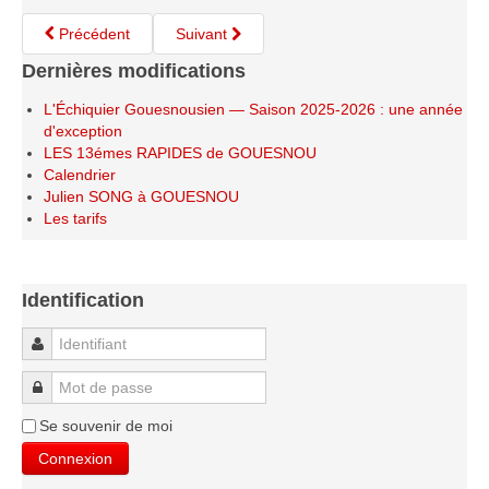
Saison 2015-2016
Précédent
Suivant
Saison 2014-2015
Dernières modifications
Saison 2013-2014
L'Échiquier Gouesnousien — Saison 2025-2026 : une année
Saison 2012-2013
d'exception
LES 13émes RAPIDES de GOUESNOU
Saison 2011-2012
Calendrier
Saison 2010-2011
Julien SONG à GOUESNOU
Les tarifs
Saison 2009-2010
Saison 2008-2009
Les organisations
Identification
Les palmarès
Identifiant
L'Open de Noël
Mot de passe
Les Rapides
Se souvenir de moi
Les tournois de saison
Connexion
Le Challenge Blitz