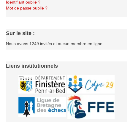
Identifiant oublié ?
Le Challenge 2014-2015
Mot de passe oublié ?
Le Challenge 2013-2014
Le Challenge 2012-2013
Le Challenge 2011-2012
Sur le site :
Les tournois internes
Nous avons 1249 invités et aucun membre en ligne
Bretagne Jeunes 2012
Les compétitions
Liens institutionnels
Les équipes Adultes
Les équipes Jeunes
Les championnats individuels
Les tournois
Les scolaires
Les stages
Les galeries