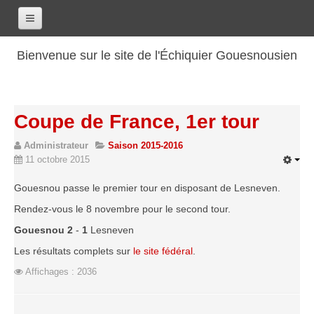
Accueil
Bienvenue sur le site de l'Échiquier Gouesnousien
Calendrier
Le club
Coupe de France, 1er tour
Les renseignements
Administrateur
Saison 2015-2016
Les coordonnées
11 octobre 2015
Les horaires
Gouesnou passe le premier tour en disposant de Lesneven.
Les tarifs
Rendez-vous le 8 novembre pour le second tour.
Les licenciés
Gouesnou
2
-
1
Lesneven
Les bilans sportifs
Les résultats complets sur
le site fédéral
.
Les archives
Affichages : 2036
Saison 2017-2018
Saison 2016-2017