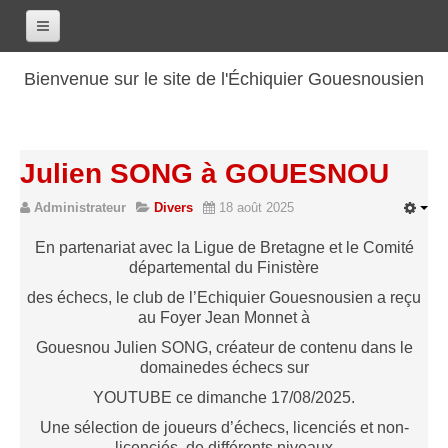
Accueil
Bienvenue sur le site de l'Échiquier Gouesnousien
Calendrier
Le club
Julien SONG à GOUESNOU
Les renseignements
Administrateur
Divers
18 août 2025
Les coordonnées
Les horaires
En partenariat avec la Ligue de Bretagne et le Comité
départemental du Finistère
Les tarifs
des échecs, le club de l’Echiquier Gouesnousien a reçu
Les licenciés
au Foyer Jean Monnet à
Les bilans sportifs
Gouesnou Julien SONG, créateur de contenu dans le
domainedes échecs sur
Les archives
YOUTUBE ce dimanche 17/08/2025.
Saison 2017-2018
Une sélection de joueurs d’échecs, licenciés et non-
Saison 2016-2017
licenciés, de différents niveaux