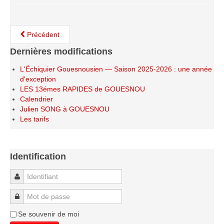
Le Challenge 2014-2015
Le Challenge 2013-2014
Précédent
Le Challenge 2012-2013
Dernières modifications
Le Challenge 2011-2012
Les tournois internes
L'Échiquier Gouesnousien — Saison 2025-2026 : une année
d'exception
Bretagne Jeunes 2012
LES 13émes RAPIDES de GOUESNOU
Calendrier
Les compétitions
Julien SONG à GOUESNOU
Les tarifs
Les équipes Adultes
Les équipes Jeunes
Les championnats individuels
Identification
Les tournois
Identifiant
Les scolaires
Mot de passe
Les stages
Se souvenir de moi
Les galeries