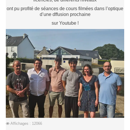
Saison 2015-2016
ont pu profité de séances de cours filmées dans l’optique
d’une dffusion prochaine
Saison 2014-2015
sur Youtube !
Saison 2013-2014
Saison 2012-2013
Saison 2011-2012
Saison 2010-2011
Saison 2009-2010
Saison 2008-2009
Les organisations
Les palmarès
L'Open de Noël
Les Rapides
Les tournois de saison
Affichages : 12066
Le Challenge Blitz