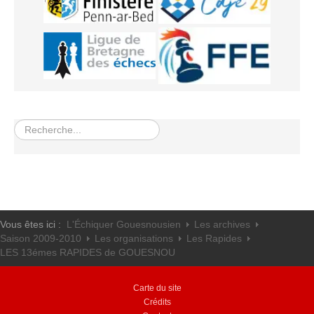
Rechercher
Vous êtes ici :
L'Échiquer Gouesnousien
Les archives
Saison 2009-2010
Les organisations
Les Rapides
LES 13émes RAPIDES de GOUESNOU
Carte du site
Crédits