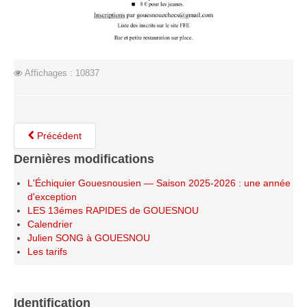
Le Challenge 2014-2015
Le Challenge 2013-2014
Le Challenge 2012-2013
Le Challenge 2011-2012
Affichages : 10837
Les tournois internes
Bretagne Jeunes 2012
Précédent
Les compétitions
Dernières modifications
Les équipes Adultes
L'Échiquier Gouesnousien — Saison 2025-2026 : une année
Les équipes Jeunes
d'exception
Les championnats individuels
LES 13émes RAPIDES de GOUESNOU
Calendrier
Les tournois
Julien SONG à GOUESNOU
Les scolaires
Les tarifs
Les stages
Les galeries
Identification