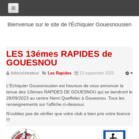
Accueil
Bienvenue sur le site de l'Échiquier Gouesnousien
Calendrier
Le club
LES 13émes RAPIDES de
Les renseignements
GOUESNOU
Les coordonnées
Administrateur
Les Rapides
23 septembre 2025
Les horaires
Les tarifs
L'Echiquier Gouesnousien est heureux de vous annoncer la
tenue des 13èmes RAPIDES DE GOUESNOU qui se tiendront le
Les licenciés
28/09/2023 au centre Henri Queffelec à Gouesnou. Tous les
Les bilans sportifs
renseignements sur l'affiche ci-dessous.
N'oubliez pas de vérifier que votre club a bien pris votre licence
Les archives
!!!
Saison 2017-2018
Saison 2016-2017