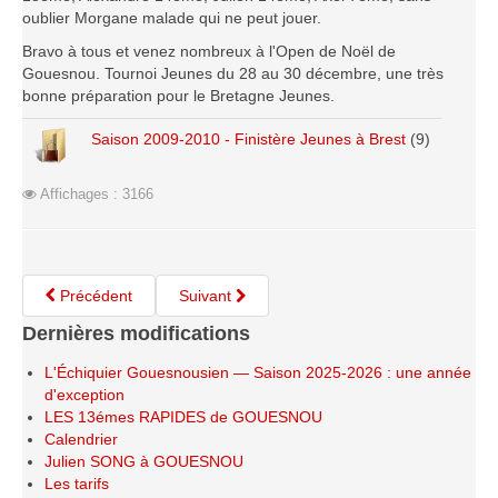
Le Challenge 2014-2015
oublier Morgane malade qui ne peut jouer.
Le Challenge 2013-2014
Bravo à tous et venez nombreux à l'Open de Noël de
Gouesnou. Tournoi Jeunes du 28 au 30 décembre, une très
Le Challenge 2012-2013
bonne préparation pour le Bretagne Jeunes.
Le Challenge 2011-2012
Saison 2009-2010 - Finistère Jeunes à Brest
(9)
Les tournois internes
Bretagne Jeunes 2012
Affichages : 3166
Les compétitions
Les équipes Adultes
Précédent
Suivant
Les équipes Jeunes
Dernières modifications
Les championnats individuels
Les tournois
L'Échiquier Gouesnousien — Saison 2025-2026 : une année
d'exception
Les scolaires
LES 13émes RAPIDES de GOUESNOU
Les stages
Calendrier
Julien SONG à GOUESNOU
Les galeries
Les tarifs