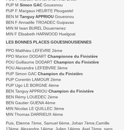
PUP M
Simon GAC
Gouesnou
Saison 2015-2016
PUP F Margaux HEURTE Plougastel
Saison 2014-2015
BEN M
Tanguy APPRIOU
Gouesnou
BEN F Annaëlle TROADEC Guipavas
Saison 2013-2014
MIN M Iwan BUREL Douarnenez
Saison 2012-2013
MIN F Elisabeth HARWOOD Huelgoat
Saison 2011-2012
LES BONNES PLACES GOUESNOUSIENNES
Saison 2010-2011
PPO Matthieu LEFEVRE 2ème
PPO Marion DODART
Championne du Finistère
Saison 2009-2010
POU Guillaume DODART
Champion du Finistère
POU Alexandre LEFEBVRE 3ème
Saison 2008-2009
PUP Simon GAC
Champion du Finistèr
e
Les organisations
PUP Corentin LAMOUR 2ème
PUP Ugo LE BORGNE 4ème
Les palmarès
BEN Tanguy APPRIOU
Champion du Finistère
BEN Rémy LOUEDEC 2ème
L'Open de Noël
BEN Gautier GUENA 4ème
Les Rapides
MIN Nicolas LE QUILLEC 3ème
MIN Thomas DARRIEUX 4ème
Les tournois de saison
Puis, Etienne 7ème, Samuel 6ème, Johan 7ème,Camille
Le Challenge Blitz
13ème, Alexandre 14ème, Julien 14ème, Axel 7ème, sans