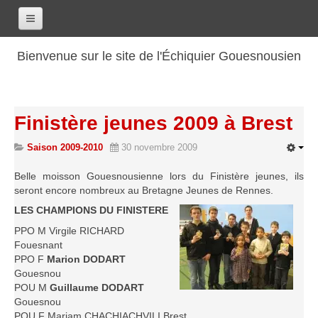
Accueil
Bienvenue sur le site de l'Échiquier Gouesnousien
Calendrier
Le club
Finistère jeunes 2009 à Brest
Les renseignements
Saison 2009-2010
30 novembre 2009
Les coordonnées
Les horaires
Belle moisson Gouesnousienne lors du Finistère jeunes, ils
seront encore nombreux au Bretagne Jeunes de Rennes.
Les tarifs
LES CHAMPIONS DU FINISTERE
Les licenciés
PPO M Virgile RICHARD
Les bilans sportifs
Fouesnant
PPO F
Marion DODART
Les archives
Gouesnou
Saison 2017-2018
POU M
Guillaume DODART
Gouesnou
Saison 2016-2017
POU F Mariam CHACHIACHVILI Brest