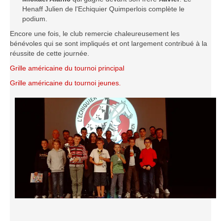
Henaff Julien de l'Echiquier Quimperlois complète le
Saison 2015-2016
podium.
Saison 2014-2015
Encore une fois, le club remercie chaleureusement les
Saison 2013-2014
bénévoles qui se sont impliqués et ont largement contribué à la
réussite de cette journée.
Saison 2012-2013
Grille américaine du tournoi principal
Saison 2011-2012
Grille américaine du tournoi jeunes.
Saison 2010-2011
Saison 2009-2010
Saison 2008-2009
Les organisations
Les palmarès
L'Open de Noël
Les Rapides
Les tournois de saison
Le Challenge Blitz