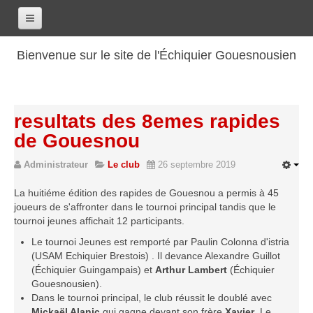
Accueil
Bienvenue sur le site de l'Échiquier Gouesnousien
Calendrier
Le club
resultats des 8emes rapides
Les renseignements
de Gouesnou
Les coordonnées
Administrateur
Le club
26 septembre 2019
Les horaires
Les tarifs
La huitiéme édition des rapides de Gouesnou a permis à 45
joueurs de s'affronter dans le tournoi principal tandis que le
Les licenciés
tournoi jeunes affichait 12 participants.
Les bilans sportifs
Le tournoi Jeunes est remporté par Paulin Colonna d'istria
(USAM Echiquier Brestois) . Il devance Alexandre Guillot
Les archives
(Échiquier Guingampais) et
Arthur Lambert
(Échiquier
Saison 2017-2018
Gouesnousien).
Dans le tournoi principal, le club réussit le doublé avec
Saison 2016-2017
Mickaël Alanic
qui gagne devant son frère
Xavier
. Le