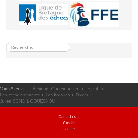
Rechercher
Vous êtes ici :
L'Échiquer Gouesnousien
Le club
Les renseignements
Les horaires
Divers
Julien SONG à GOUESNOU
Carte du site
Crédits
Contact