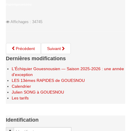
Le Challenge 2014-2015
#sportgouesnou
Le Challenge 2013-2014
Le Challenge 2012-2013
Affichages : 34745
Le Challenge 2011-2012
Les tournois internes
Précédent
Suivant
Bretagne Jeunes 2012
Dernières modifications
Les compétitions
L'Échiquier Gouesnousien — Saison 2025-2026 : une année
Les équipes Adultes
d'exception
Les équipes Jeunes
LES 13émes RAPIDES de GOUESNOU
Calendrier
Les championnats individuels
Julien SONG à GOUESNOU
Les tournois
Les tarifs
Les scolaires
Les stages
Identification
Les galeries