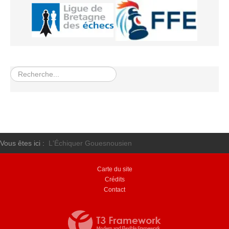
Rechercher
Vous êtes ici :
L'Échiquer Gouesnousien
Carte du site
Crédits
Contact