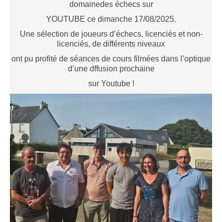
domainedes échecs sur
Saison 2015-2016
YOUTUBE ce dimanche 17/08/2025.
Saison 2014-2015
Une sélection de joueurs d’échecs, licenciés et non-
Saison 2013-2014
licenciés, de différents niveaux
Saison 2012-2013
ont pu profité de séances de cours filmées dans l’optique
d’une dffusion prochaine
Saison 2011-2012
sur Youtube !
Saison 2010-2011
Saison 2009-2010
Saison 2008-2009
Les organisations
Les palmarès
L'Open de Noël
Les Rapides
Les tournois de saison
Le Challenge Blitz