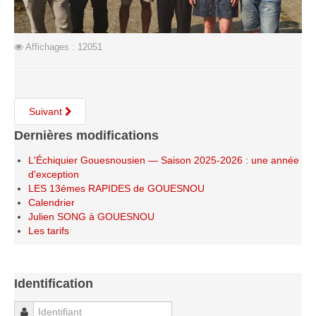
Le Challenge 2014-2015
Le Challenge 2013-2014
Affichages : 12051
Le Challenge 2012-2013
Le Challenge 2011-2012
Les tournois internes
Suivant
Bretagne Jeunes 2012
Dernières modifications
Les compétitions
L'Échiquier Gouesnousien — Saison 2025-2026 : une année
Les équipes Adultes
d'exception
LES 13émes RAPIDES de GOUESNOU
Les équipes Jeunes
Calendrier
Les championnats individuels
Julien SONG à GOUESNOU
Les tarifs
Les tournois
Les scolaires
Les stages
Identification
Les galeries
Identifiant