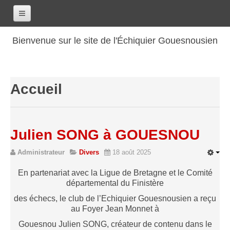
Accueil
Bienvenue sur le site de l'Échiquier Gouesnousien
Calendrier
Le club
Accueil
Les renseignements
Les coordonnées
Les horaires
Julien SONG à GOUESNOU
Les tarifs
Administrateur
Divers
18 août 2025
Les licenciés
Les bilans sportifs
En partenariat avec la Ligue de Bretagne et le Comité
départemental du Finistère
Les archives
des échecs, le club de l’Echiquier Gouesnousien a reçu
Saison 2017-2018
au Foyer Jean Monnet à
Saison 2016-2017
Gouesnou Julien SONG, créateur de contenu dans le