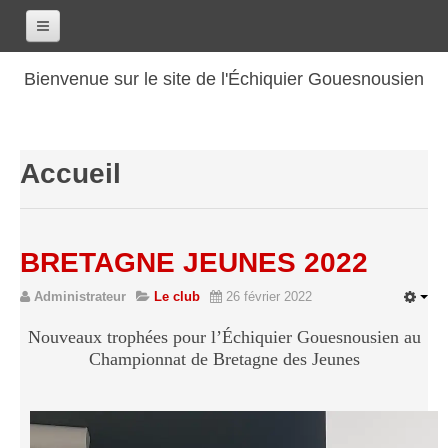
Accueil
Bienvenue sur le site de l'Échiquier Gouesnousien
Calendrier
Le club
Accueil
Les renseignements
Les coordonnées
Les horaires
BRETAGNE JEUNES 2022
Les tarifs
Administrateur
Le club
26 février 2022
Les licenciés
Les bilans sportifs
Nouveaux trophées pour l’Échiquier Gouesnousien au
Championnat de Bretagne des Jeunes
Les archives
Saison 2017-2018
Saison 2016-2017