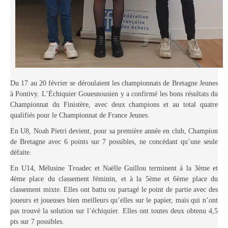
Le Challenge 2014-2015
Le Challenge 2013-2014
Le Challenge 2012-2013
Le Challenge 2011-2012
Les tournois internes
Du 17 au 20 février se déroulaient les championnats de Bretagne Jeunes
Bretagne Jeunes 2012
à Pontivy. L’Échiquier Gouesnousien y a confirmé les bons résultats du
Les compétitions
Championnat du Finistère, avec deux champions et au total quatre
qualifiés pour le Championnat de France Jeunes.
Les équipes Adultes
En U8, Noah Pietri devient, pour sa première année en club, Champion
Les équipes Jeunes
de Bretagne avec 6 points sur 7 possibles, ne concédant qu’une seule
défaite.
Les championnats individuels
En U14, Mélusine Troadec et Naëlle Guillou terminent à la 3ème et
Les tournois
4ème place du classement féminin, et à la 5ème et 6ème place du
Les scolaires
classement mixte. Elles ont battu ou partagé le point de partie avec des
Les stages
joueurs et joueuses bien meilleurs qu’elles sur le papier, mais qui n’ont
pas trouvé la solution sur l’échiquier. Elles ont toutes deux obtenu 4,5
Les galeries
pts sur 7 possibles.