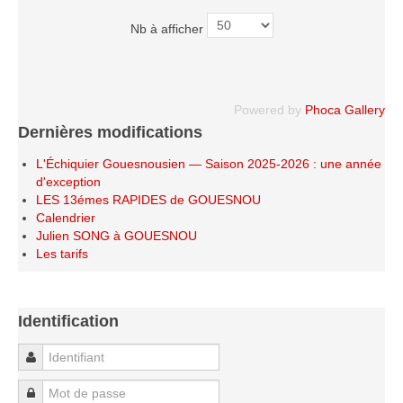
Le Challenge 2014-2015
Nb à afficher
Le Challenge 2013-2014
Le Challenge 2012-2013
Le Challenge 2011-2012
Powered by
Phoca Gallery
Les tournois internes
Dernières modifications
Bretagne Jeunes 2012
L'Échiquier Gouesnousien — Saison 2025-2026 : une année
d'exception
Les compétitions
LES 13émes RAPIDES de GOUESNOU
Les équipes Adultes
Calendrier
Julien SONG à GOUESNOU
Les équipes Jeunes
Les tarifs
Les championnats individuels
Les tournois
Identification
Les scolaires
Les stages
Identifiant
Les galeries
Mot de passe