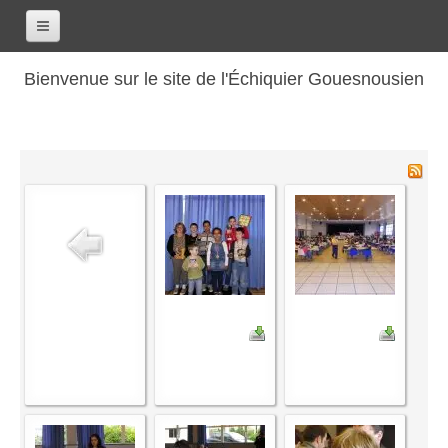
Accueil
Bienvenue sur le site de l'Échiquier Gouesnousien
Calendrier
Le club
Les renseignements
Les coordonnées
Les horaires
Les tarifs
Les licenciés
Les bilans sportifs
Les archives
Saison 2017-2018
Saison 2016-2017