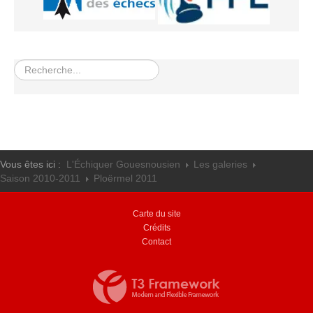
Rechercher
Vous êtes ici :
L'Échiquer Gouesnousien
Les galeries
Saison 2010-2011
Ploërmel 2011
Carte du site
Crédits
Contact