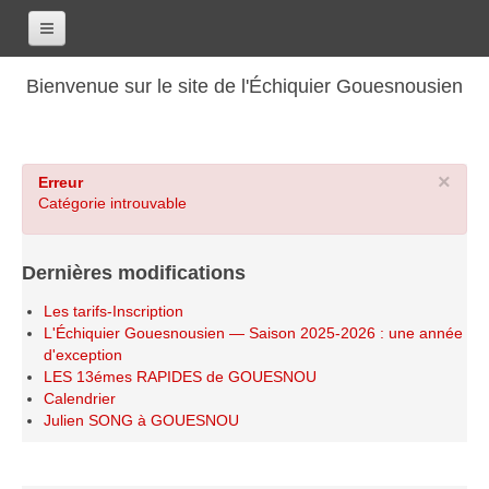
Accueil
Bienvenue sur le site de l'Échiquier Gouesnousien
Calendrier
Le club
×
Erreur
Les renseignements
Catégorie introuvable
Les coordonnées
Les horaires
Dernières modifications
Les tarifs
Les tarifs-Inscription
Les licenciés
L'Échiquier Gouesnousien — Saison 2025-2026 : une année
d'exception
Les bilans sportifs
LES 13émes RAPIDES de GOUESNOU
Calendrier
Les archives
Julien SONG à GOUESNOU
Saison 2017-2018
Saison 2016-2017