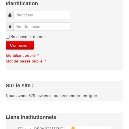
Identification
Saison 2015-2016
Saison 2014-2015
Identifiant
Saison 2013-2014
Mot de passe
Saison 2012-2013
Se souvenir de moi
Saison 2011-2012
Connexion
Saison 2010-2011
Identifiant oublié ?
Saison 2009-2010
Mot de passe oublié ?
Saison 2008-2009
Les organisations
Sur le site :
Les palmarès
Nous avons 579 invités et aucun membre en ligne
L'Open de Noël
Les Rapides
Les tournois de saison
Liens institutionnels
Le Challenge Blitz